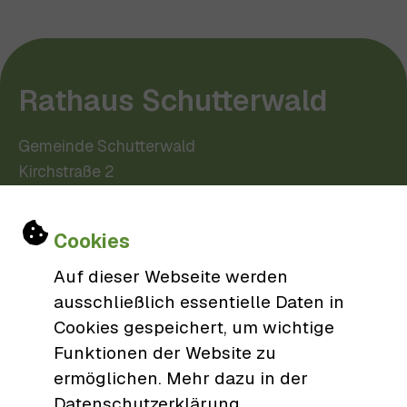
Rathaus Schutterwald
Gemeinde Schutterwald
Kirchstraße 2
77746 Schutterwald
Einstellungen zu Cookies und Barri
0781/9606-0
Cookies
gemeinde@schutterwald.de
Auf dieser Webseite werden
ausschließlich essentielle Daten in
Cookies gespeichert, um wichtige
Öffnungszeiten
Funktionen der Website zu
ermöglichen. Mehr dazu in der
Datenschutzerklärung.