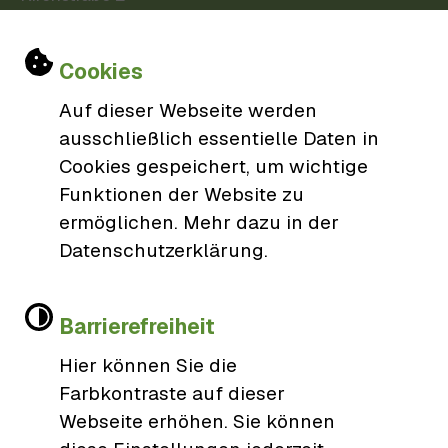
77746 Schutterwald
Einstellungen zu Cookies und Barri
0781/9606-0
Cookies
gemeinde@schutterwald.de
Auf dieser Webseite werden
ausschließlich essentielle Daten in
Cookies gespeichert, um wichtige
Öffnungszeiten
Funktionen der Website zu
ermöglichen. Mehr dazu in der
Datenschutzerklärung.
Barrierefreiheit
Hier können Sie die
Farbkontraste auf dieser
Kontakt
Webseite erhöhen. Sie können