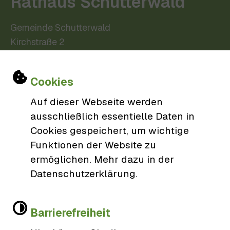
Rathaus Schutterwald
Gemeinde Schutterwald
Kirchstraße 2
77746 Schutterwald
Einstellungen zu Cookies und Barri
0781/9606-0
Cookies
gemeinde@schutterwald.de
Auf dieser Webseite werden
ausschließlich essentielle Daten in
Cookies gespeichert, um wichtige
Öffnungszeiten
Funktionen der Website zu
ermöglichen. Mehr dazu in der
Datenschutzerklärung.
Barrierefreiheit