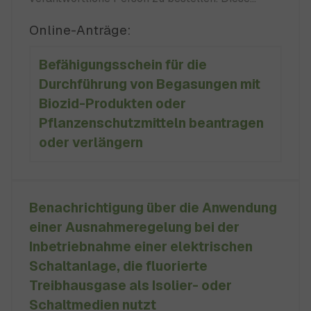
Person muss Inhaber eines Befähigungsscheins
Online-Anträge:
sein (Befähigungsscheininhaber). Der
Befähigungsschein für die
Befähigungsschein kann bei der zuständigen
Durchführung von Begasungen mit
Behörde beantragt werden. Für die Erteilung
Biozid-Produkten oder
eines Befähigungsscheines müssen sie:
Pflanzenschutzmitteln beantragen
oder verlängern
Benachrichtigung über die Anwendung
einer Ausnahmeregelung bei der
Inbetriebnahme einer elektrischen
Schaltanlage, die fluorierte
Treibhausgase als Isolier- oder
Schaltmedien nutzt