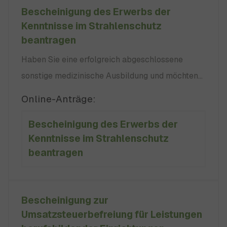
nachweisen.
Bescheinigung des Erwerbs der
Kenntnisse im Strahlenschutz
beantragen
Haben Sie eine erfolgreich abgeschlossene
sonstige medizinische Ausbildung und möchten
in der Strahlentherapie, Nuklearmedizin oder in
Online-Anträge:
der Röntgendiagnostik in der Humanmedizin
Bescheinigung des Erwerbs der
arbeiten? Dann müssen Sie den Erwerb der
Kenntnisse im Strahlenschutz
hierfür erforderlichen Kenntnisse nachweisen.
beantragen
kein
Bescheinigung zur
Umsatzsteuerbefreiung für Leistungen