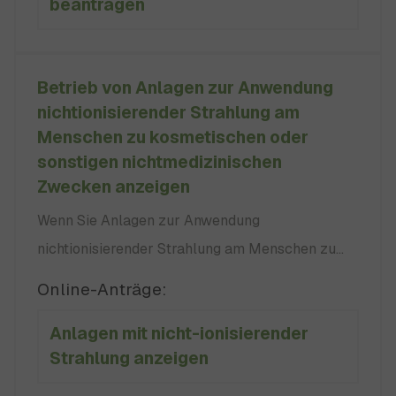
beantragen
Einrichtung (Krankenhaus, Praxis, Unternehmen)
befindet.
Betrieb von Anlagen zur Anwendung
nichtionisierender Strahlung am
Menschen zu kosmetischen oder
sonstigen nichtmedizinischen
Zwecken anzeigen
Wenn Sie Anlagen zur Anwendung
nichtionisierender Strahlung am Menschen zu
kosmetischen oder sonstigen nichtmedizinischen
Online-Anträge:
Zwecken gewerblich betreiben wollen, müssen
Anlagen mit nicht-ionisierender
Sie dies bei der zuständigen Behörde anzeigen.
Strahlung anzeigen
Zu den betroffenen Geräten können keine kein