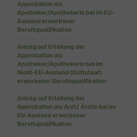
Approbation als
erhalten. Landesanerkennungsstelle für
Apotheker/Apothekerin bei im EU-
Gesundheitsberufe (LAfG) im
Ausland erworbener
Regierungspräsidium Stuttgart
Berufsqualifikation
Antrag auf Erteilung der
Approbation als
Apotheker/Apothekerin bei im
Nicht-EU-Ausland (Drittstaat)
erworbener Berufsqualifikation
Antrag auf Erteilung der
Approbation als Arzt/ Ärztin bei im
EU-Ausland erworbener
Berufsqualifikation