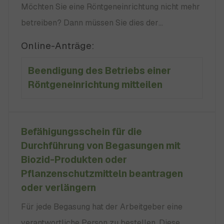
Möchten Sie eine Röntgeneinrichtung nicht mehr
betreiben? Dann müssen Sie dies der
zuständigen Behörde für Strahlenschutz
Online-Anträge:
schnellstmöglich mitteilen. Das
Beendigung des Betriebs einer
Regierungspräsidium, in dessen Bezirk Ihre
Röntgeneinrichtung mitteilen
Einrichtung (Krankenhaus, Praxis, Unternehmen)
ihren Hauptsitz hat. kein
Befähigungsschein für die
Durchführung von Begasungen mit
Biozid-Produkten oder
Pflanzenschutzmitteln beantragen
oder verlängern
Für jede Begasung hat der Arbeitgeber eine
verantwortliche Person zu bestellen. Diese