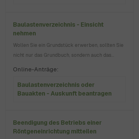
zwischen Januar und März statt. keine
Baulastenverzeichnis - Einsicht
nehmen
Wollen Sie ein Grundstück erwerben, sollten Sie
nicht nur das Grundbuch, sondern auch das
Baulastenverzeichnis einsehen. Dort finden Sie
Online-Anträge:
öffentlich-rechtliche Baulasten eines
Baulastenverzeichnis oder
Grundstücks, nicht im Grundbuch. Beispiele für
Bauakten - Auskunft beantragen
öffentlich-rechtliche Baulasten sind: keine keine
keinen
Beendigung des Betriebs einer
Röntgeneinrichtung mitteilen