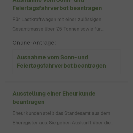
Feiertagsfahrverbot beantragen
Für Lastkraftwagen mit einer zulässigen
Gesamtmasse über 7,5 Tonnen sowie für
Anhänger hinter Lkw gilt an Sonn- und
Online-Anträge:
Feiertagen ein Fahrverbot in der Zeit zwischen
Ausnahme vom Sonn- und
0:00 und 22:00 Uhr. Wenn Sie trotzdem
Feiertagsfahrverbot beantragen
dringend eine Fahrt durchführen müssen,
benötigen Sie eine Ausnahmegenehmigung.
Feiertage sind:
Ausstellung einer Eheurkunde
beantragen
Eheurkunden stellt das Standesamt aus dem
Eheregister aus. Sie geben Auskunft über die
Daten eines Ehepaares, vor allem über die in der