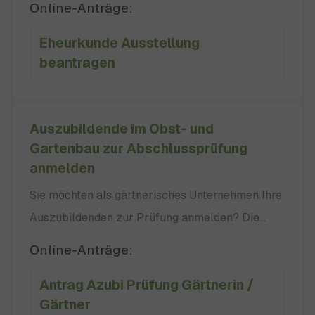
Online-Anträge:
Ehe geführten Familien- beziehungsweise
Eheurkunde Ausstellung
Ehenamen und das Bestehen oder die Auflösung
beantragen
der Ehe. Zusätzlich enthalten sie folgende
Informationen: sofort bezahlen.
Auszubildende im Obst- und
Gartenbau zur Abschlussprüfung
anmelden
Sie möchten als gärtnerisches Unternehmen Ihre
Auszubildenden zur Prüfung anmelden? Die
Regierungspräsidien bieten zweimal jährlich
Online-Anträge:
Abschlussprüfungen für den gärtnerischen
Antrag Azubi Prüfung Gärtnerin /
Ausbildungsberuf an. Die Sommerprüfung findet
Gärtner
zwischen Mai und Juli, die Winterprüfung