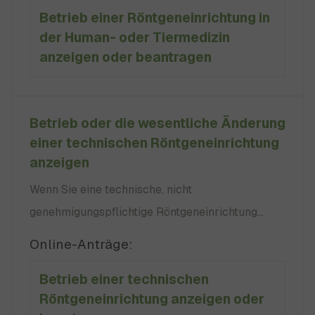
Betreiberwechsel bei solchen Anlagen der
Betrieb einer Röntgeneinrichtung in
müssen Sie vorher eine Genehmigung bei der
zuständigen Behörde die Kommunikation
der Human- oder Tiermedizin
zuständigen Behörde für Strahlenschutz
anzeigen oder beantragen
beantragen. Die zuständige Behörde prüft den
Antrag und die von Ihnen eingereichten
Unterlagen. Sind alle Vorrausetzungen erfüllt,
Betrieb oder die wesentliche Änderung
erhalten Sie eine Genehmigung.
einer technischen Röntgeneinrichtung
anzeigen
Wenn Sie eine technische, nicht
genehmigungspflichtige Röntgeneinrichtung
betreiben oder diese wesentlich ändern möchten,
Online-Anträge:
müssen Sie dies der zuständigen Behörde für
Betrieb einer technischen
Strahlenschutz anzeigen. Das
Röntgeneinrichtung anzeigen oder
Regierungspräsidium, in dessen Bezirk sich Ihre