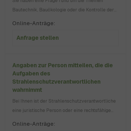
Sie haben eine Frage rund um die Themen
Bautechnik, Bauökologie oder die Kontrolle der
Energieeinsparung? Stellen Sie hier der
Online-Anträge:
Landesstelle für Bautechnik online Ihre Frage.
Anfrage stellen
Die Landesstelle für Bautechnik: keine keine
keine kein Landesbauordnung für Baden-
Württemberg (LBO):
Angaben zur Person mitteilen, die die
Aufgaben des
Strahlenschutzverantwortlichen
wahrnimmt
Bei Ihnen ist der Strahlenschutzverantwortliche
eine juristische Person oder eine rechtsfähige
Personengesellschaft und das
Online-Anträge:
vertretungsberechtigte Organ besteht, wie bei