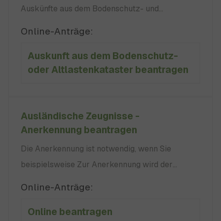
Auskünfte aus dem Bodenschutz- und
Altlastenkataster erhalten. Die Begriffe
Online-Anträge:
"Altlastverdächtige Flächen" und "Altlasten"
Auskunft aus dem Bodenschutz-
beziehungsweise "Verdachtsflächen" und
oder Altlastenkataster beantragen
"schädliche Bodenveränderungen" bezeichnen:
die untere Bodenschutz- und Altlastenbehörde
keine
Ausländische Zeugnisse -
Anerkennung beantragen
Die Anerkennung ist notwendig, wenn Sie
beispielsweise Zur Anerkennung wird der
ausländische Bildungsnachweis einem
Online-Anträge:
vergleichbaren Abschluss in Baden-
Online beantragen
Württemberg zugeordnet. Beispiele für