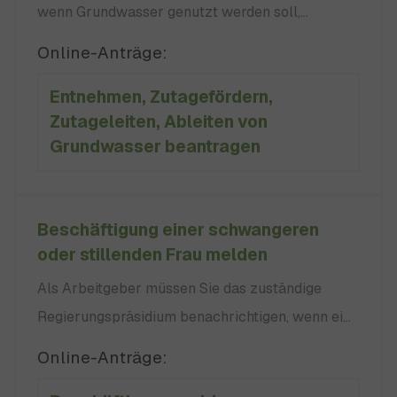
wenn Grundwasser genutzt werden soll,
beispielsweise für Allgemeine Informationen zur
Online-Anträge:
wasserrechtlichen Erlaubnis finden Sie unter
Entnehmen, Zutagefördern,
„Wasserrechtliche Erlaubnis beantragen -
Zutageleiten, Ableiten von
Allgemeines“. Keiner Erlaubnis bedarf die
Grundwasser beantragen
Benutzung von Grundwasser keine
Beschäftigung einer schwangeren
oder stillenden Frau melden
Als Arbeitgeber müssen Sie das zuständige
Regierungspräsidium benachrichtigen, wenn eine
Frau Sie informiert hat, dass sie schwanger ist.
Online-Anträge:
Als Arbeitgeber im Sinne des