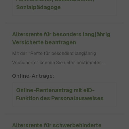
Sozialpädagoge
Altersrente für besonders langjährig
Versicherte beantragen
Mit der "Rente für besonders langjährig
Versicherte" können Sie unter bestimmten
Voraussetzungen eine Rente vor Erreichen der
Online-Anträge:
Regelaltersgrenze erhalten. Hinweis: Die
Online-Rentenantrag mit eID-
Altersrente für besonders langjährig Versicherte
Funktion des Personalausweises
können Sie nicht vorzeitig in Anspruch nehmen –
auch nicht mit Abschlägen. keine
Altersrente für schwerbehinderte