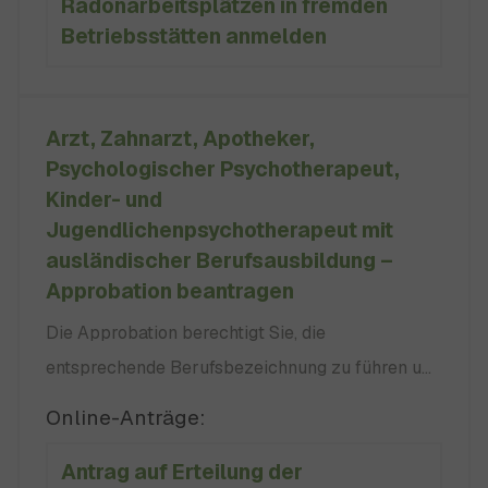
Radonarbeitsplätzen in fremden
zuständigen Regierungspräsidium an, wenn kein
Betriebsstätten anmelden
Arzt, Zahnarzt, Apotheker,
Psychologischer Psychotherapeut,
Kinder- und
Jugendlichenpsychotherapeut mit
ausländischer Berufsausbildung –
Approbation beantragen
Die Approbation berechtigt Sie, die
entsprechende Berufsbezeichnung zu führen und
den Beruf auszuüben. Sie können unter
Online-Anträge:
Umständen auch zunächst eine zeitlich und
Antrag auf Erteilung der
fachlich eingeschränkte Berufserlaubnis