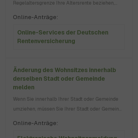
Regelaltersgrenze Ihre Altersrente beziehen,
müssen Sie zunächst Ihre Rente beim
Online-Anträge:
zuständigen Rentenversicherungsträger
Online-Services der Deutschen
beantragen. Beachten Sie, dass Sie mit Abzügen
Rentenversicherung
bei der Rentenauszahlung rechnen müssen.
Voraussetzungen sind: Im Beratungsgespräch
können Sie klären,
Änderung des Wohnsitzes innerhalb
derselben Stadt oder Gemeinde
melden
Wenn Sie innerhalb Ihrer Stadt oder Gemeinde
umziehen, müssen Sie Ihrer Stadt oder Gemeinde
Ihre neue Adresse mitteilen. Sie ziehen innerhalb
Online-Anträge:
derselben Kommune (Stadt oder Gemeinde) um.