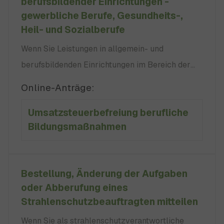
berufsbildender Einrichtungen -
gewerbliche Berufe, Gesundheits-,
Heil- und Sozialberufe
Wenn Sie Leistungen in allgemein- und
berufsbildenden Einrichtungen im Bereich der
Gesundheits-, Heil und sozialen Berufe
Online-Anträge:
erbringen, können Sie sich von der Umsatzsteuer
Umsatzsteuerbefreiung berufliche
befreien lassen. Hierzu ist eine Bescheinigung
Bildungsmaßnahmen
des Regierungspräsidiums Freiburg notwendig,
die dem zuständigen Finanzamt vorzulegen ist.
Bestellung, Änderung der Aufgaben
oder Abberufung eines
Strahlenschutzbeauftragten mitteilen
Wenn Sie als strahlenschutzverantwortliche