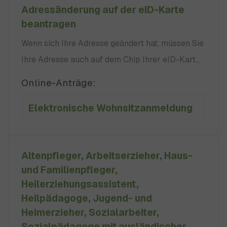
Adressänderung auf der eID-Karte
beantragen
Wenn sich Ihre Adresse geändert hat, müssen Sie
Ihre Adresse auch auf dem Chip Ihrer eID-Karte
ändern lassen. Falls Sie einen Hauptwohnsitz
Online-Anträge:
haben, müssen Sie für die Adressänderung auf
Elektronische Wohnsitzanmeldung
Ihrer eID-Karte, zu der für Sie zuständigen eID-
Karte-Behörde am Ort Ihres Hauptwohnsitzes
gehen. oder
Altenpfleger, Arbeitserzieher, Haus-
und Familienpfleger,
Heilerziehungsassistent,
Heilpädagoge, Jugend- und
Heimerzieher, Sozialarbeiter,
Sozialpädagoge mit ausländischer