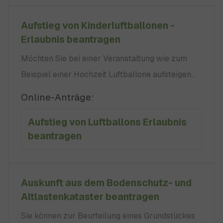
Aufstieg von Kinderluftballonen -
Erlaubnis beantragen
Möchten Sie bei einer Veranstaltung wie zum
Beispiel einer Hochzeit Luftballone aufsteigen
lassen, kann es sein, dass Sie eine luftrechtliche
Online-Anträge:
Erlaubnis und/oder eine
Aufstieg von Luftballons Erlaubnis
Flugverkehrskontrollfreigabe benötigen. Im
beantragen
Antrag geben Sie Folgendes an: geben Sie : keine
in der Regel zwei Wochen -
Auskunft aus dem Bodenschutz- und
Altlastenkataster beantragen
Sie können zur Beurteilung eines Grundstückes