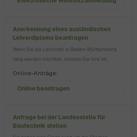
Elektronische Wohnsitzanmeldung
die Meldebehörde Ihres Wohnorts Meldebehörde
ist Bearbeitung in der Regel sofort vor Ort Keiner
Anerkennung eines ausländischen
Lehrerdiploms beantragen
Wenn Sie als Lehrkraft in Baden-Württemberg
tätig werden möchten, müssen Sie Ihre im
Ausland erworbenen Abschlüsse vorher
Online-Anträge:
anerkennen lassen. Im Anerkennungsverfahren
Online beantragen
werden Ihre individuellen Qualifi­kationen mit
einer baden-württembergischen
Lehramtsausbildung verglichen. keine keine
Anfrage bei der Landesstelle für
Bautechnik stellen