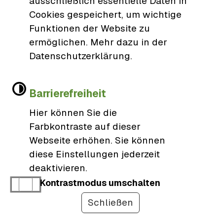
ausschließlich essentielle Daten in
Breitbandausbau in Baden-Württemberg über ein
Cookies gespeichert, um wichtige
originäres Landesförderprogramm und eine
Funktionen der Website zu
Online-Anträge:
Mitfinanzierung zum Förderprogramm des
ermöglichen. Mehr dazu in der
Datenschutzerklärung.
Breitbandförderung -
Bundes. Zweck der Förderung ist die
Auszahlungsanträge
Unterstützung eines technologieneutralen und
zukunftsfähigen Gigabitausbaus in Baden-
Barrierefreiheit
Württemberg. keine
Hier können Sie die
Breitbandvorhaben - Mitfinanzierung
Farbkontraste auf dieser
beantragen
Webseite erhöhen. Sie können
Das Land fördert den kommunalen
diese Einstellungen jederzeit
Breitbandausbau in Baden-Württemberg über
deaktivieren.
eine Mitfinanzierung zum Förderprogramm des
Kontrastmodus umschalten
Online-Anträge:
Bundes. Zweck der Förderung ist die
Schließen
Föbis Breitband Mitfinanzierung
Unterstützung eines technologieneutralen und