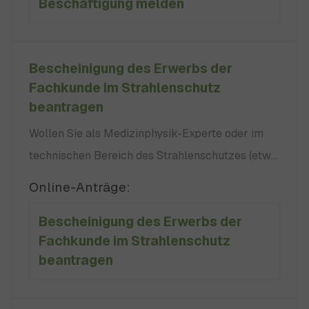
Beschäftigung melden
Mutterschutzgesetzes gelten unter anderem
auch: Eine Frau ist schwanger oder stillt und:
keine keine keine
Bescheinigung des Erwerbs der
Fachkunde im Strahlenschutz
beantragen
Wollen Sie als Medizinphysik-Experte oder im
technischen Bereich des Strahlenschutzes (etwa
beim Betrieb von Röntgeneinrichtungen oder
Online-Anträge:
Anlagen zur Erzeugung von ionisierenden
Bescheinigung des Erwerbs der
Strahlen oder beim Umgang mit radioaktiven
Fachkunde im Strahlenschutz
Stoffen) tätig werden? Dann müssen Sie den
beantragen
Erwerb der hierfür erforderlichen Fachkunde der
zuständigen Behörde für Strahlenschutz