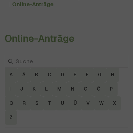
Online-Anträge
Online-Anträge
A
Ä
B
C
D
E
F
G
H
I
J
K
L
M
N
O
Ö
P
Q
R
S
T
U
Ü
V
W
X
Z