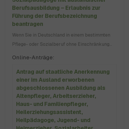
Berufsausbildung – Erlaubnis zur
Führung der Berufsbezeichnung
beantragen
Wenn Sie in Deutschland in einem bestimmten
Pflege- oder Sozialberuf ohne Einschränkung
tätig sein wollen, brauchen Sie eine staatliche
Online-Anträge:
Erlaubnis. Die Erlaubnis berechtigt Sie, die
Antrag auf staatliche Anerkennung
entsprechende Berufsbezeichnung zu führen und
einer im Ausland erworbenen
den Beruf auszuüben. Die Erlaubnis benötigen
abgeschlossenen Ausbildung als
Sie für folgende Berufe:
Altenpfleger, Arbeitserzieher,
Haus- und Familienpfleger,
Heilerziehungsassistent,
Heilpädagoge, Jugend- und
Heimerzieher, Sozialarbeiter,