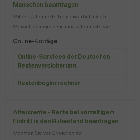
Menschen beantragen
Mit der Altersrente für schwerbehinderte
Menschen können Sie eine Altersrente vor
Erreichen der Regelaltersgrenze ohne oder mit
Online-Anträge:
einem Abschlag bis zu 10,8 Prozent erhalten. Sie
Online-Services der Deutschen
haben Schwerbehinderte Menschen sind alle
Rentenversicherung
Personen mit einem Grad der Behinderung (GdB)
von mindestens 50. keine kein
Rentenbeginnrechner
Altersrente - Rente bei vorzeitigem
Eintritt in den Ruhestand beantragen
Möchten Sie vor Erreichen der