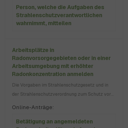
Person, welche die Aufgaben des
Gemeinschaftspraxen, aus mehreren Mitgliedern
Strahlenschutzverantwortlichen
oder es sind, wie bei sonstigen
wahrnimmt, mitteilen
Personenvereinigungen, mehrere
vertretungsberechtigte Personen vorhanden.
Arbeitsplätze in
Radonvorsorgegebieten oder in einer
Arbeitsumgebung mit erhöhter
Radonkonzentration anmelden
Die Vorgaben im Strahlenschutzgesetz und in
der Strahlenschutzverordnung zum Schutz vor
Radon an Arbeitsplätzen in Innenräumen gelten
Online-Anträge:
für Sie, wenn Sie Melden Sie als verantwortliche
Betätigung an angemeldeten
Person Ihre gemessenen Arbeitsplätze beim