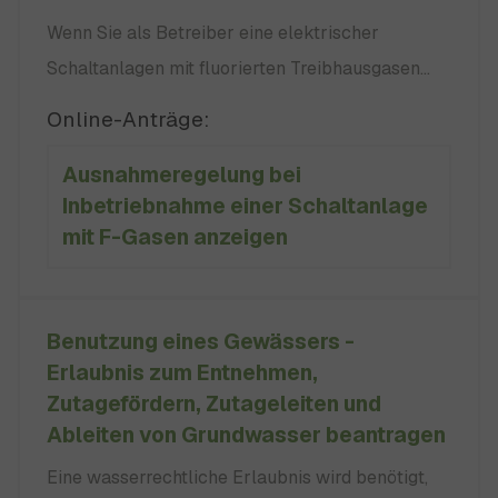
Wenn Sie als Betreiber eine elektrischer
Schaltanlagen mit fluorierten Treibhausgasen
neu in Betrieb nehmen wollen, müssen hierzu die
Online-Anträge:
Nutzung einer Ausnahme nach Artikel 13
Ausnahmeregelung bei
Absätze 11, 12, 14 oder 15 der Verordnung (EU)
Inbetriebnahme einer Schaltanlage
2024/573 anzeigen. Die Anzeige ist
mit F-Gasen anzeigen
verpflichtend vor Inbetriebnahme der
betreffenden Anlage bei der zuständigen
Vollzugsbehörde einzureichen.
Benutzung eines Gewässers -
Erlaubnis zum Entnehmen,
Zutagefördern, Zutageleiten und
Ableiten von Grundwasser beantragen
Eine wasserrechtliche Erlaubnis wird benötigt,