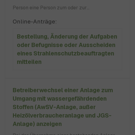
Person eine Person zum oder zur
Strahlenschutzbeauftragten bestellen, müssen
Online-Anträge:
Sie dies der zuständigen Behörde
Bestellung, Änderung der Aufgaben
schnellstmöglich mitteilen. Sie müssen der
oder Befugnisse oder Ausscheiden
zuständigen Behörde auch schnellstmöglich
eines Strahlenschutzbeauftragten
mitteilen, wenn kein Strahlenschutzgesetz
mitteilen
(StrlSchG):
Betreiberwechsel einer Anlage zum
Umgang mit wassergefährdenden
Stoffen (AwSV-Anlage, außer
Heizölverbraucheranlage und JGS-
Anlage) anzeigen