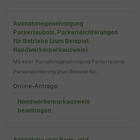
Zeugnisse oder Abschlüsse, die zugeordnet
beziehungsweise anerkannt werden: kein
Ausnahmegenehmigung
Landeshochschulgesetz (LHG):
Parkerlaubnis, Parkerleichterungen
für Betriebe (zum Beispiel
Handwerkerparkausweis)
Mit einer Ausnahmegenehmigung Parkerlaubnis,
Parkerleichterung (zum Beispiel für
Werkstattwagen eines Handwerkbetriebes)
Online-Anträge:
können Sie Fahrzeuge Ihres Betriebes für die
Handwerkerparkausweis
Dauer des Arbeitseinsatzes in bestimmten
beantragen
Bereichen parken. Die Voraussetzungen sind von
Kommune zu Kommune unterschiedlich. keine
Ausnahme vom Sonn- und