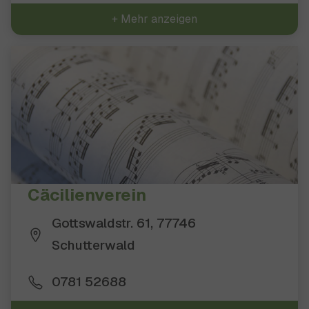
+ Mehr anzeigen
Cäcilienverein
Gottswaldstr. 61, 77746
Schutterwald
0781 52688