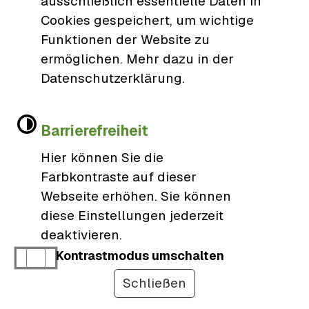
ausschließlich essentielle Daten in
Cookies gespeichert, um wichtige
Zum Formular
Funktionen der Website zu
ermöglichen. Mehr dazu in der
Datenschutzerklärung.
Barrierefreiheit
Hier können Sie die
Farbkontraste auf dieser
Rathaus Schutterwald
Webseite erhöhen. Sie können
diese Einstellungen jederzeit
Gemeinde Schutterwald
deaktivieren.
Kirchstraße 2
Kontrastmodus umschalten
77746 Schutterwald
Schließen
0781/9606-0