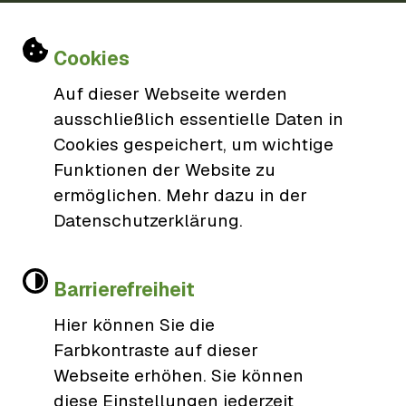
77746 Schutterwald
Einstellungen zu Cookies und Barri
0781/9606-0
Cookies
gemeinde@schutterwald.de
Auf dieser Webseite werden
ausschließlich essentielle Daten in
Cookies gespeichert, um wichtige
Öffnungszeiten
Funktionen der Website zu
ermöglichen. Mehr dazu in der
Datenschutzerklärung.
Barrierefreiheit
Hier können Sie die
Farbkontraste auf dieser
Kontakt
Webseite erhöhen. Sie können
diese Einstellungen jederzeit
Impressum