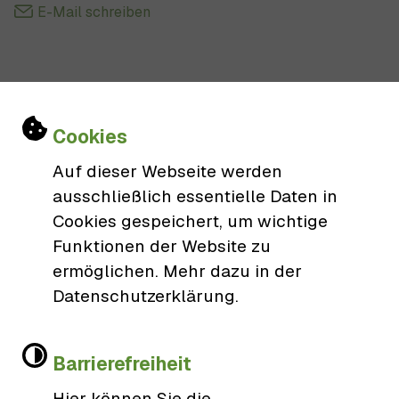
E-Mail schreiben
Einstellungen zu Cookies und Barri
Cookies
Rathaus Schutterwald
Auf dieser Webseite werden
ausschließlich essentielle Daten in
Gemeinde Schutterwald
Cookies gespeichert, um wichtige
Kirchstraße 2
Funktionen der Website zu
77746 Schutterwald
ermöglichen. Mehr dazu in der
Datenschutzerklärung.
0781/9606-0
gemeinde@schutterwald.de
Barrierefreiheit
Öffnungszeiten
Hier können Sie die