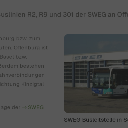
 Buslinien R2, R9 und 301 der SWEG an Of
Show larger version for:
enburg bzw. zum
ten. Offenburg ist
 Basel bzw.
ußerdem bestehen
Bahnverbindungen
ichtung Kinzigtal
page der
SWEG
SWEG Busleitstelle in 