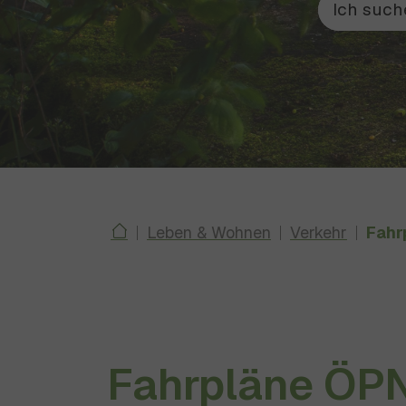
Kirche
Neu
Baggersee
Langhurst
Rathaus2
You are here:
Leben & Wohnen
Verkehr
Fahr
Fahrpläne ÖP