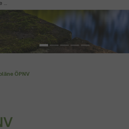
pläne ÖPNV
NV