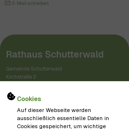
E-Mail schreiben
Rathaus Schutterwald
Gemeinde Schutterwald
Kirchstraße 2
77746 Schutterwald
Einstellungen zu Cookies und Barri
0781/9606-0
Cookies
gemeinde@schutterwald.de
Auf dieser Webseite werden
ausschließlich essentielle Daten in
Cookies gespeichert, um wichtige
Öffnungszeiten