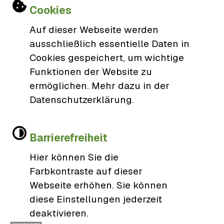
Einstellungen zu Cookies und Barri
0781/9606-0
Cookies
gemeinde@schutterwald.de
Auf dieser Webseite werden
ausschließlich essentielle Daten in
Cookies gespeichert, um wichtige
Öffnungszeiten
Funktionen der Website zu
ermöglichen. Mehr dazu in der
Datenschutzerklärung.
Barrierefreiheit
Hier können Sie die
Farbkontraste auf dieser
Kontakt
Webseite erhöhen. Sie können
diese Einstellungen jederzeit
Impressum
deaktivieren.
Erklärung zur Barrierefreiheit