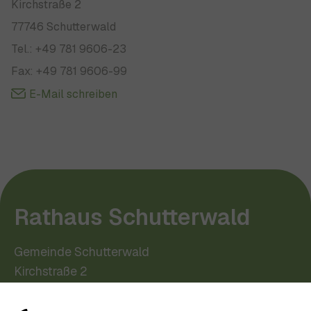
Kirchstraße 2
77746 Schutterwald
Tel.: +49 781 9606-23
Fax: +49 781 9606-99
E-Mail schreiben
Rathaus Schutterwald
Gemeinde Schutterwald
Kirchstraße 2
77746 Schutterwald