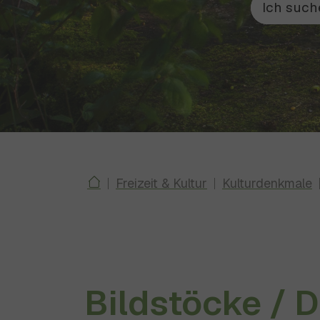
Kirche
Neu
Baggersee
Langhurst
Rathaus2
You are here:
Freizeit & Kultur
Kulturdenkmale
Bildstöcke / 