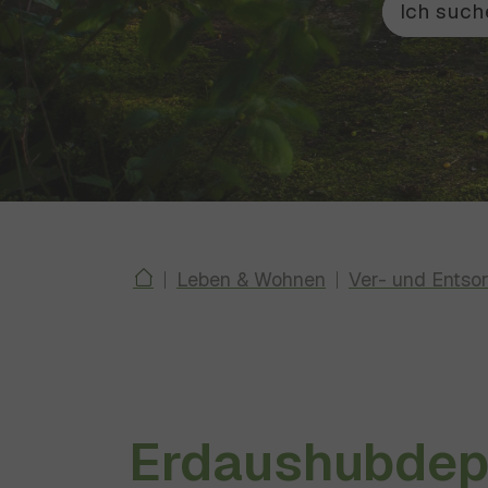
Kirche
Neu
Baggersee
Langhurst
Rathaus2
You are here:
Leben & Wohnen
Ver- und Entso
Erdaushubdepo