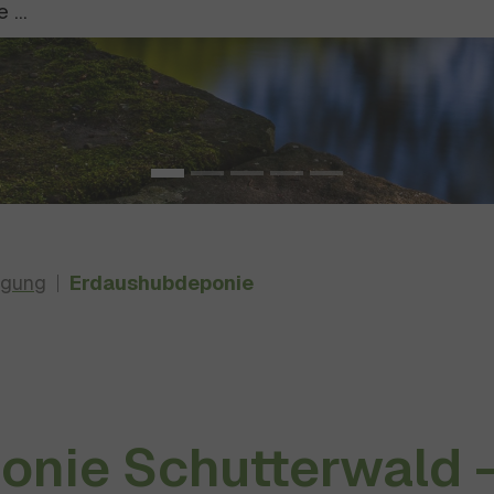
rgung
Erdaushubdeponie
nie Schutterwald 